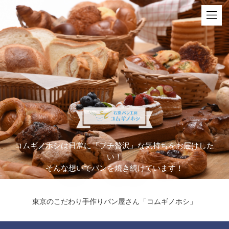
コムギノホシは日常に『プチ贅沢』な気持ちをお届けした
い！
そんな想いでパンを焼き続けています！
東京のこだわり手作りパン屋さん「コムギノホシ」