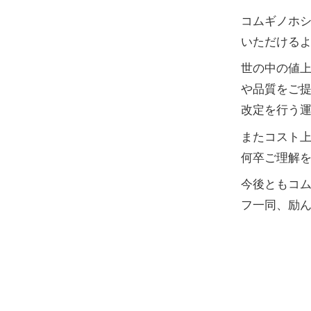
コムギノホ
いただける
世の中の値
や品質をご
改定を行う
またコスト
何卒ご理解
今後ともコ
フ一同、励